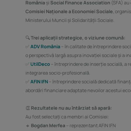
România
și
Social Finance Association
(SFA) au 
Comisiei Naționale a Economiei Sociale
, organi
Ministerului Muncii și Solidarității Sociale.
🔍
Trei aplicații strategice, o viziune comună:
✅
ADV România
– în calitate de întreprindere soc
o perspectivă largă asupra inovației sociale și a in
✅
UtilDeco
– întreprindere de inserție socială, a
integrarea socio-profesională.
✅
AFIN IFN
– întreprindere socială dedicată finanț
abordări financiare adaptate nevoilor acestui eco
👏
Rezultatele nu au întârziat să apară:
Au fost selectați ca membri ai Comisiei:
🔹
Bogdan Merfea
– reprezentant AFIN IFN