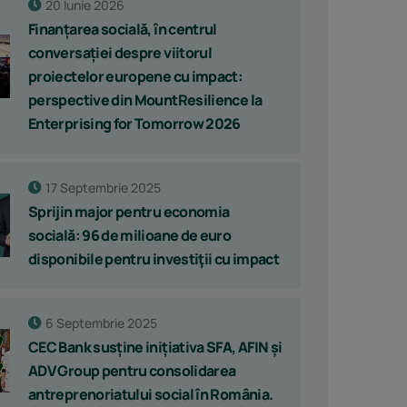
20 Iunie 2026
Finanțarea socială, în centrul
conversației despre viitorul
proiectelor europene cu impact:
perspective din MountResilience la
Enterprising for Tomorrow 2026
17 Septembrie 2025
Sprijin major pentru economia
socială: 96 de milioane de euro
disponibile pentru investiţii cu impact
6 Septembrie 2025
CEC Bank susține inițiativa SFA, AFIN și
ADV Group pentru consolidarea
antreprenoriatului social în România.