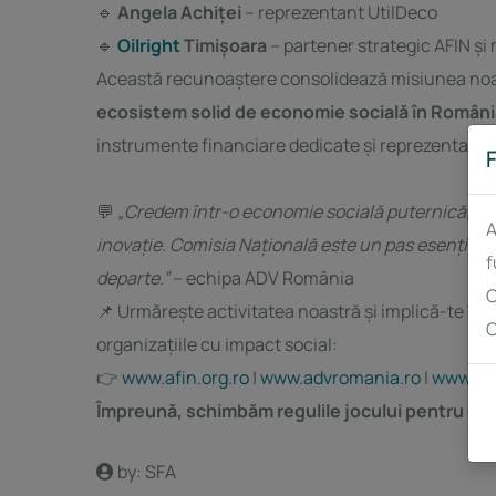
🔹
Angela Achiței
– reprezentant UtilDeco
🔹
Oilright
Timișoara
– partener strategic AFIN și
Această recunoaștere consolidează misiunea n
ecosistem solid de economie socială în Români
instrumente financiare dedicate și reprezentare ac
F
💬
„Credem într-o economie socială puternică, cons
A
inovație. Comisia Națională este un pas esențial 
f
departe.”
– echipa ADV România
C
📌 Urmărește activitatea noastră și implică-te în
C
organizațiile cu impact social:
👉
www.afin.org.ro
|
www.advromania.ro
|
www.uti
Împreună, schimbăm regulile jocului pentru ec
by: SFA