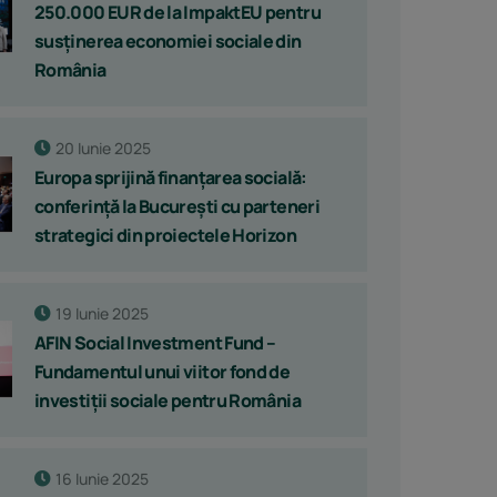
250.000 EUR de la ImpaktEU pentru
susținerea economiei sociale din
România
20 Iunie 2025
Europa sprijină finanțarea socială:
conferință la București cu parteneri
strategici din proiectele Horizon
19 Iunie 2025
AFIN Social Investment Fund –
Fundamentul unui viitor fond de
investiții sociale pentru România
16 Iunie 2025