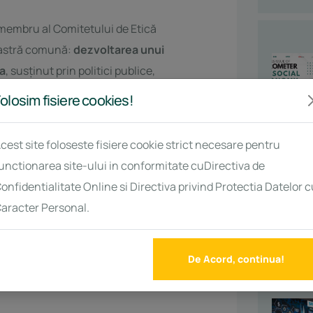
 membru al Comitetului de Etică
oastră comună:
dezvoltarea unui
a
, susținut prin politici publice,
tivă în structurile decizionale.
olosim fisiere cookies!
truită pe colaborare, diversitate și
cest site foloseste fisiere cookie strict necesare pentru
pentru a duce această viziune mai
unctionarea site-ului in conformitate cuDirectiva de
onfidentialitate Online si Directiva privind Protectia Datelor c
 construcția unui cadru sustenabil pentru
aracter Personal.
ldeco.ro
|
www.oilright.ro
onomia socială din România.
De Acord, continua!