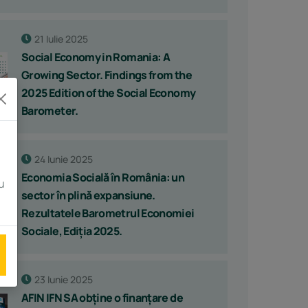
21 Iulie 2025
Social Economy in Romania: A
Growing Sector. Findings from the
2025 Edition of the Social Economy
Barometer.
24 Iunie 2025
Economia Socială în România: un
u
sector în plină expansiune.
Rezultatele Barometrul Economiei
Sociale, Ediția 2025.
23 Iunie 2025
AFIN IFN SA obține o finanțare de